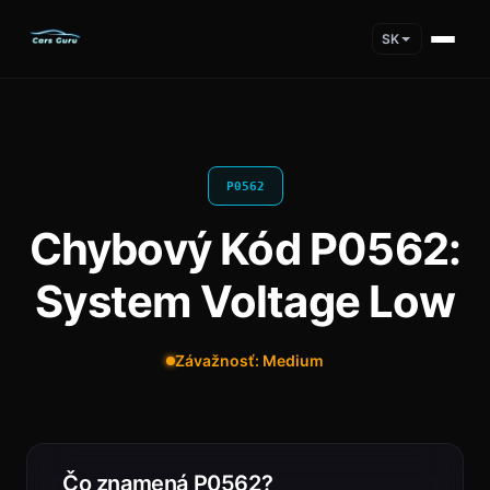
SK
P0562
Chybový Kód P0562:
System Voltage Low
Závažnosť: Medium
Čo znamená P0562?