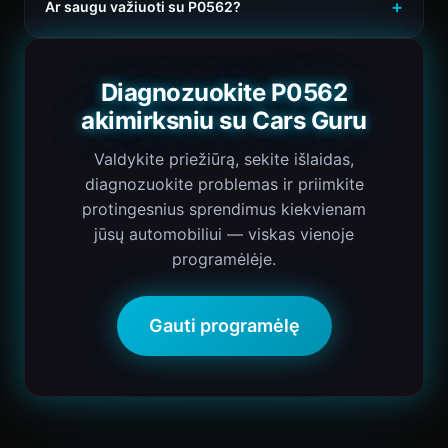
Ar saugu važiuoti su P0562?
Diagnozuokite P0562
akimirksniu su Cars Guru
Valdykite priežiūrą, sekite išlaidas,
diagnozuokite problemas ir priimkite
protingesnius sprendimus kiekvienam
jūsų automobiliui — viskas vienoje
programėlėje.
Gauti programėlę