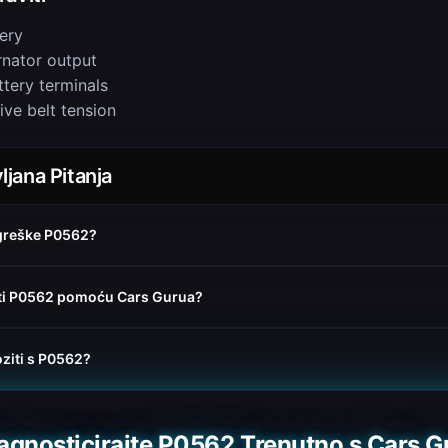
ery
rnator output
ttery terminals
ive belt tension
jana Pitanja
 greške P0562?
ati P0562 pomoću Cars Gurua?
oziti s P0562?
jagnosticirajte P0562 Trenutno s Cars G