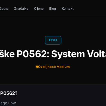
četna
Značajke
Cijene
Blog
Kontakt
P0562
ške P0562: System Vol
Ozbiljnost: Medium
i P0562?
tage Low