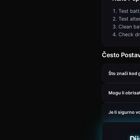
Test batt
Test alte
Clean ba
Check dr
Često Postavl
Što znači kod
Mogu li obris
Je li sigurno v
Di