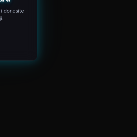
 i donosite
i.