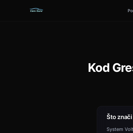
Po
Kod Gre
Što znač
System Vol