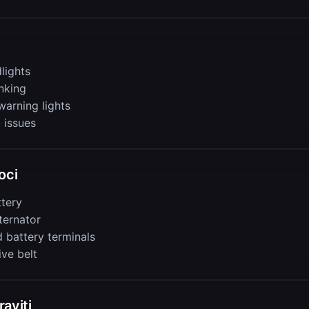
lights
nking
warning lights
l issues
oci
tery
lternator
 battery terminals
ive belt
aviti