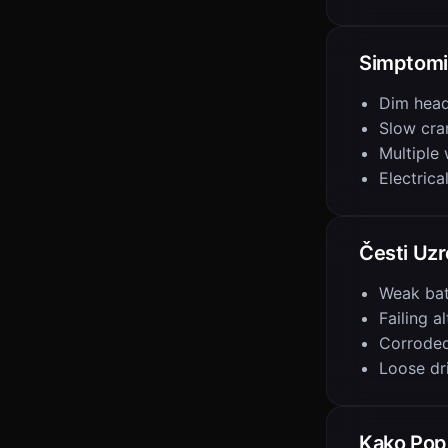
Simptomi
Dim head
Slow cra
Multiple 
Electrica
Česti Uzr
Weak bat
Failing a
Corroded
Loose dr
Kako Popr