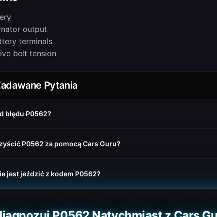
ery
rnator output
ttery terminals
ive belt tension
Zadawane Pytania
d błędu P0562?
zyścić P0562 za pomocą Cars Guru?
e jest jeździć z kodem P0562?
iagnozuj P0562 Natychmiast z Cars G