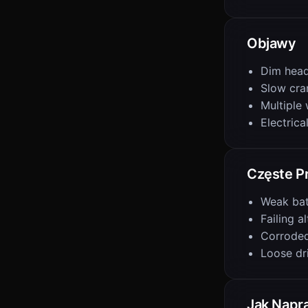
Objawy
Dim head
Slow cra
Multiple 
Electrica
Częste P
Weak bat
Failing a
Corroded
Loose dr
Jak Napr