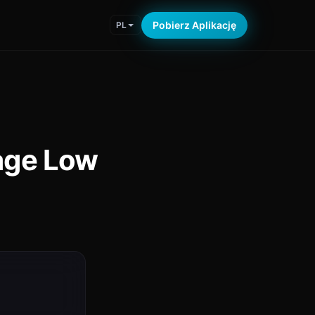
Pobierz Aplikację
PL
age Low