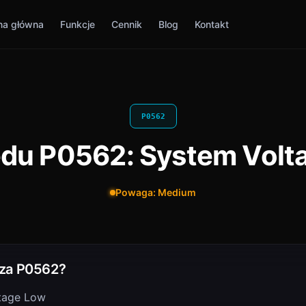
na główna
Funkcje
Cennik
Blog
Kontakt
P0562
ędu P0562: System Volt
Powaga: Medium
za P0562?
tage Low