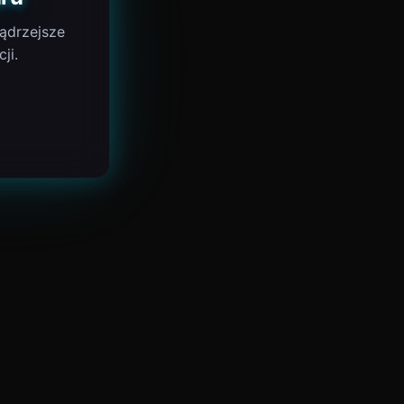
ądrzejsze
ji.