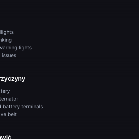
lights
nking
warning lights
l issues
rzyczyny
tery
lternator
 battery terminals
ive belt
awić