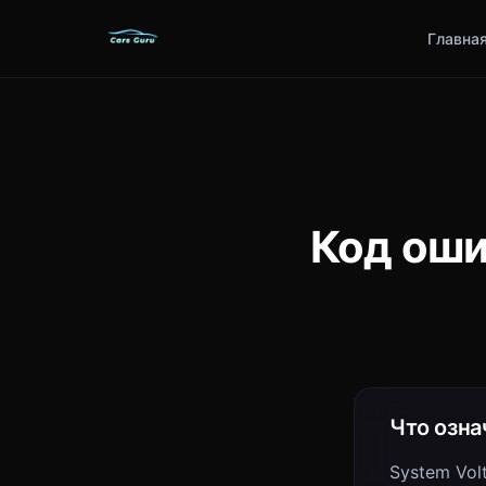
Главна
Код оши
Что озна
System Vol