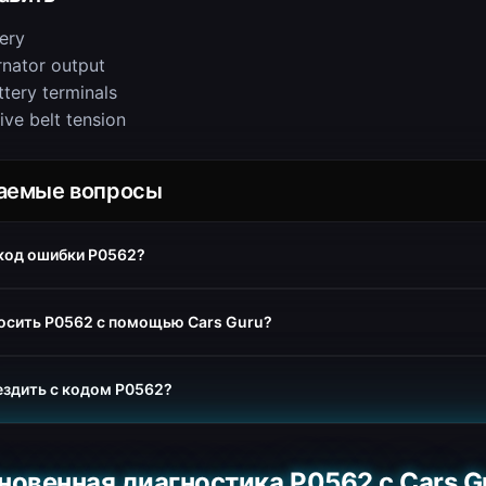
ery
rnator output
ttery terminals
ive belt tension
ваемые вопросы
 код ошибки P0562?
осить P0562 с помощью Cars Guru?
ездить с кодом P0562?
новенная диагностика P0562 с Cars G