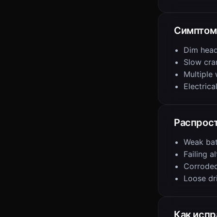
Симпто
Dim head
Slow cra
Multiple 
Electrica
Распрос
Weak bat
Failing a
Corroded
Loose dr
Как испр