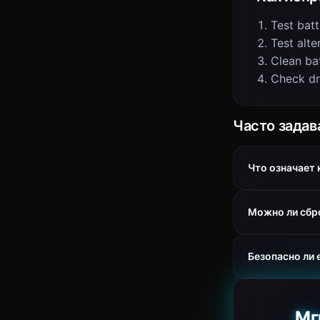
Test batt
Test alte
Clean ba
Check dr
Часто зада
Что означает
Можно ли сбр
Безопасно ли 
Мг