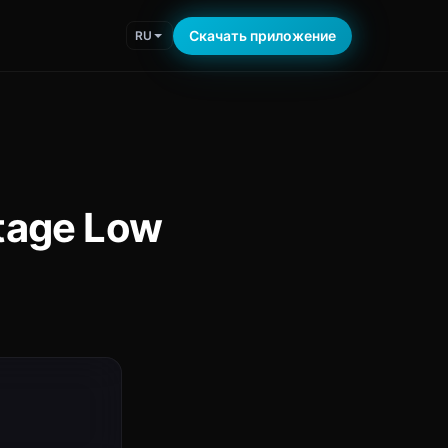
Скачать приложение
RU
tage Low