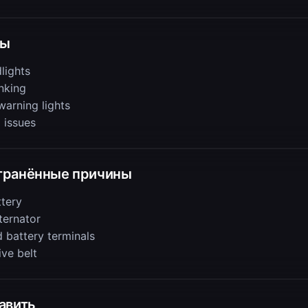
мы
lights
nking
warning lights
l issues
транённые причины
tery
lternator
 battery terminals
ive belt
авить