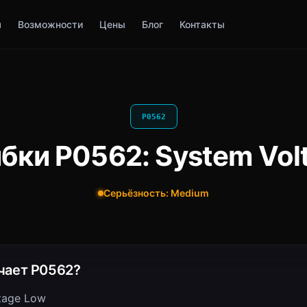
я
Возможности
Цены
Блог
Контакты
P0562
бки P0562: System Vol
Серьёзность: Medium
чает P0562?
tage Low