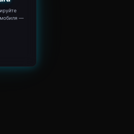
тируйте
омобиля —