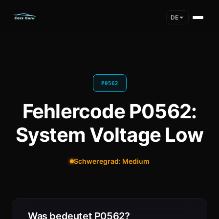
DE
P0562
Fehlercode P0562:
System Voltage Low
Schweregrad: Medium
Was bedeutet P0562?