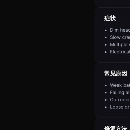
症状
Dim head
Slow cra
Multiple 
Electrica
常见原因
Weak bat
Failing a
Corroded
Loose dr
修复方法