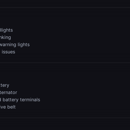
lights
nking
warning lights
l issues
tery
lternator
 battery terminals
ive belt