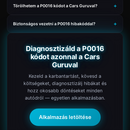
Törölhetem a P0016 kódot a Cars Guruval?
Biztonságos vezetni a P0016 hibakóddal?
Diagnosztizáld a P0016
kódot azonnal a Cars
Guruval
Kezeld a karbantartást, kövesd a
költségeket, diagnosztizálj hibákat és
hozz okosabb döntéseket minden
autódról — egyetlen alkalmazásban.
Alkalmazás letöltése