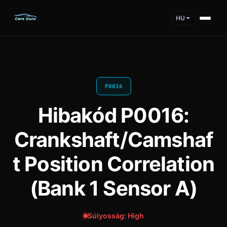
HU
P0016
Hibakód P0016:
Crankshaft/Camshaf
t Position Correlation
(Bank 1 Sensor A)
Súlyosság: High