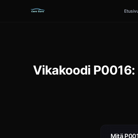
Etusiv
Vikakoodi P0016: 
Mitä P001