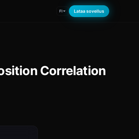
Lataa sovellus
FI
sition Correlation