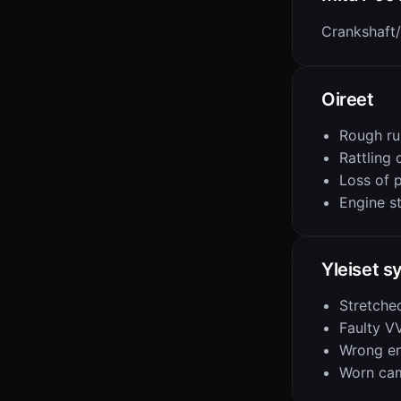
Crankshaft/
Oireet
Rough ru
Rattling 
Loss of 
Engine st
Yleiset s
Stretche
Faulty V
Wrong eng
Worn ca