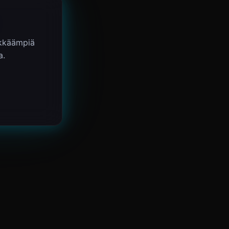
ykkäämpiä
a.