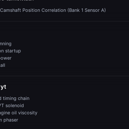
Camshaft Position Correlation (Bank 1 Sensor A)
nning
on startup
power
all
yyt
d timing chain
VT solenoid
ine oil viscosity
m phaser