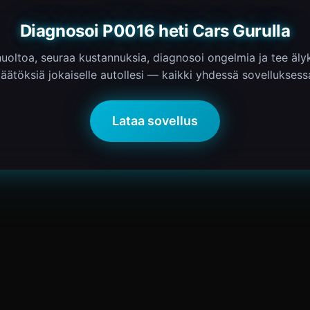
Diagnosoi P0016 heti Cars Gurulla
 huoltoa, seuraa kustannuksia, diagnosoi ongelmia ja tee äl
äätöksiä jokaiselle autollesi — kaikki yhdessä sovelluksess
Lataa sovellus