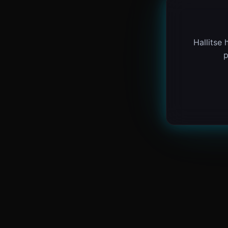
Hallitse
p