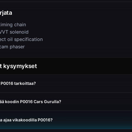
rjata
timing chain
VVT solenoid
ct oil specification
cam phaser
yt kysymykset
 P0016 tarkoittaa?
ää koodin P0016 Cars Gurulla?
ta ajaa vikakoodilla P0016?