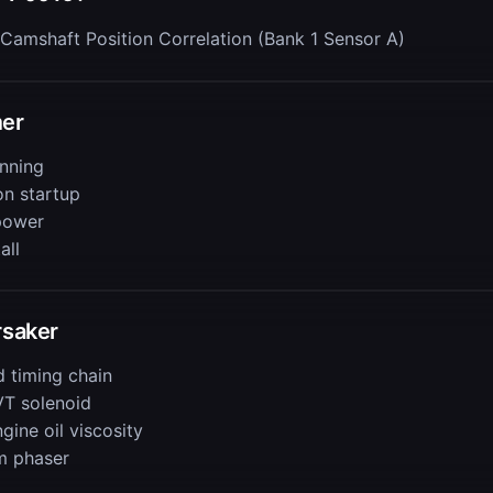
Camshaft Position Correlation (Bank 1 Sensor A)
er
nning
on startup
power
all
rsaker
d timing chain
VT solenoid
ine oil viscosity
m phaser