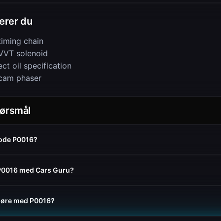
rerer du
timing chain
VVT solenoid
ct oil specification
cam phaser
pørsmål
kode P0016?
 P0016 med Cars Guru?
 kjøre med P0016?