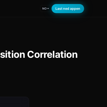
Last ned appen
NO
ition Correlation