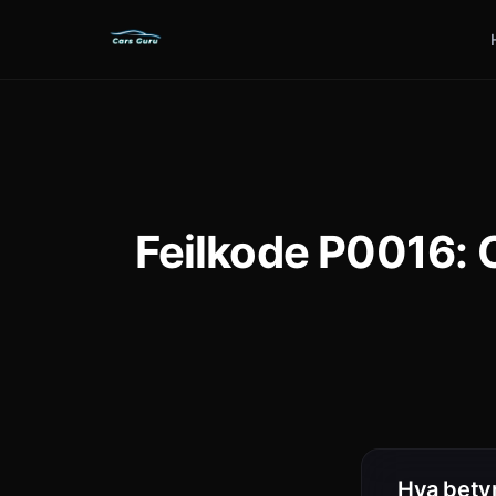
Feilkode P0016: 
Hva bety