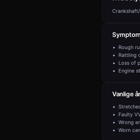
Crankshaft/
Symptom
Rough ru
Rattling 
Loss of 
Engine st
Vanlige å
Stretche
Faulty V
Wrong eng
Worn ca