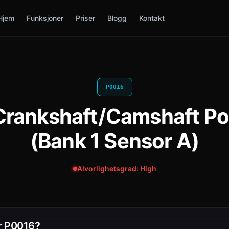
Hjem
Funksjoner
Priser
Blogg
Kontakt
P0016
Crankshaft/Camshaft Pos
(Bank 1 Sensor A)
Alvorlighetsgrad: High
r P0016?