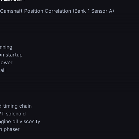
Camshaft Position Correlation (Bank 1 Sensor A)
nning
on startup
power
all
d timing chain
VT solenoid
ine oil viscosity
m phaser