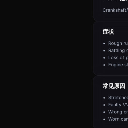
Crankshaft/
症状
Rough ru
Rattling 
Loss of 
Engine st
常见原因
Stretche
Faulty V
Wrong eng
Worn ca