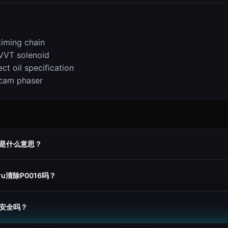
timing chain
VVT solenoid
ct oil specification
cam phaser
6是什么意思？
ru清除P0016吗？
车安全吗？