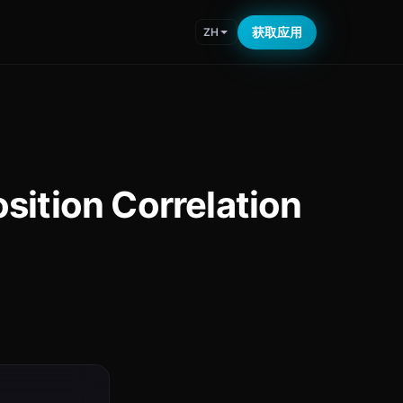
获取应用
ZH
tion Correlation