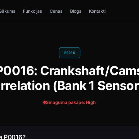
Sākums
Funkcijas
Cenas
Blogs
Kontakti
P0016
P0016: Crankshaft/Cams
rrelation (Bank 1 Sensor
Smaguma pakāpe: High
ē P0016?