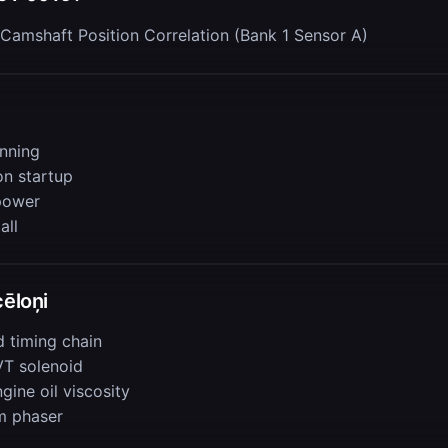
Camshaft Position Correlation (Bank 1 Sensor A)
nning
on startup
power
all
cēloņi
d timing chain
VT solenoid
ine oil viscosity
m phaser