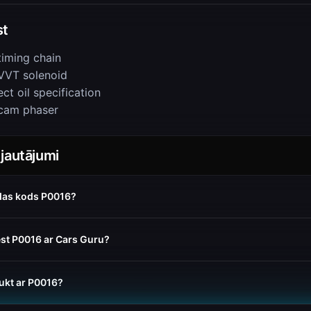
st
timing chain
VVT solenoid
ct oil specification
cam phaser
 jautājumi
das kods P0016?
ēst P0016 ar Cars Guru?
aukt ar P0016?