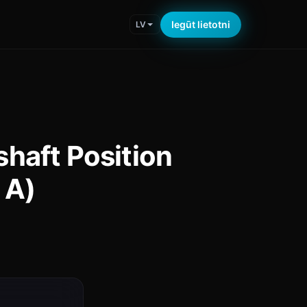
Iegūt lietotni
LV
haft Position
 A)