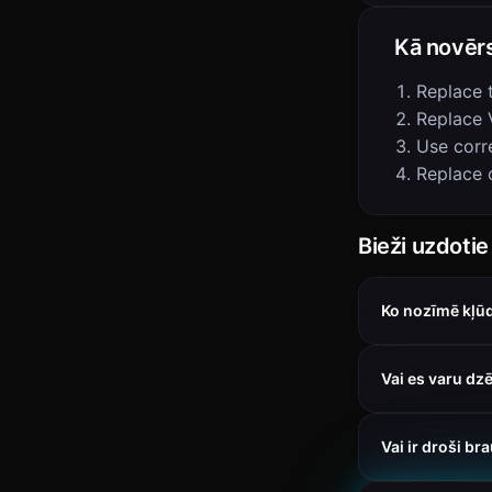
Kā novēr
Replace 
Replace 
Use corre
Replace 
Bieži uzdotie
Ko nozīmē kļū
Vai es varu dz
Vai ir droši br