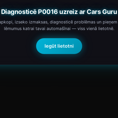
Diagnosticē P0016 uzreiz ar Cars Guru
 apkopi, izseko izmaksas, diagnosticē problēmas un pieņem
lēmumus katrai tavai automašīnai — viss vienā lietotnē.
Iegūt lietotni