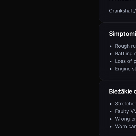
Crankshaft/
Simptomi
Rough ru
Rattling 
Loss of 
Engine st
Biežākie 
Stretche
Faulty V
Wrong eng
Worn ca