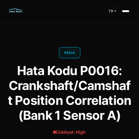
TR
P0016
Hata Kodu P0016:
Crankshaft/Camshaf
t Position Correlation
(Bank 1 Sensor A)
Ciddiyet: High