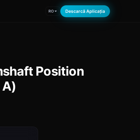
Descarcă Aplicația
RO
shaft Position
 A)