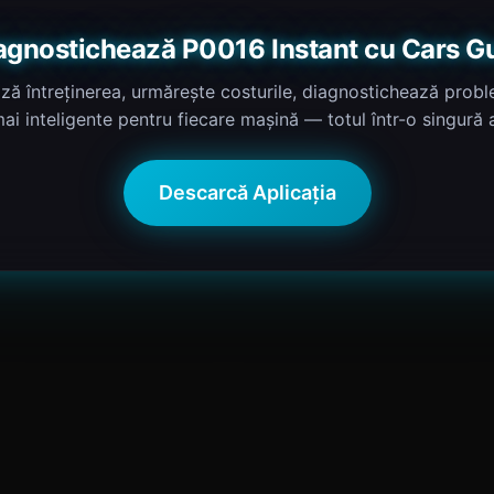
agnostichează P0016 Instant cu Cars G
ză întreținerea, urmărește costurile, diagnostichează proble
mai inteligente pentru fiecare mașină — totul într-o singură a
Descarcă Aplicația