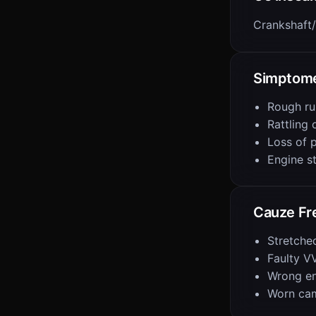
Crankshaft/
Simptom
Rough ru
Rattling 
Loss of 
Engine st
Cauze Fr
Stretche
Faulty V
Wrong eng
Worn ca