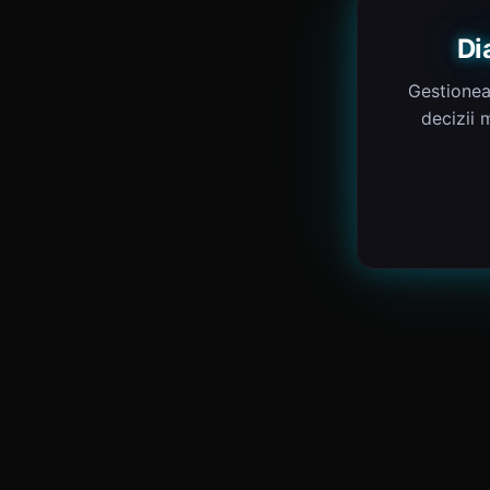
Di
Gestionea
decizii 