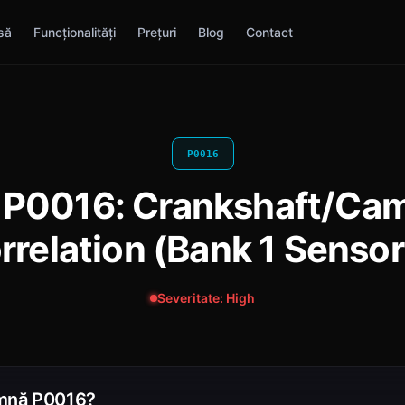
să
Funcționalități
Prețuri
Blog
Contact
P0016
 P0016: Crankshaft/Cam
rrelation (Bank 1 Sensor
Severitate: High
mnă P0016?