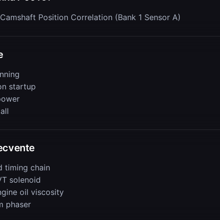
Camshaft Position Correlation (Bank 1 Sensor A)
e
nning
on startup
power
all
ecvente
d timing chain
VT solenoid
ine oil viscosity
m phaser