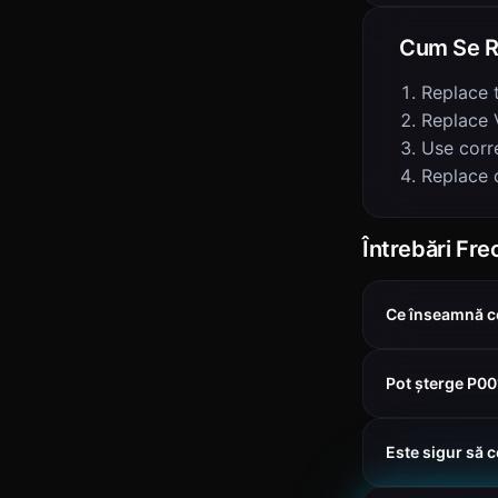
Cum Se R
Replace 
Replace 
Use corre
Replace 
Întrebări Fr
Ce înseamnă c
Pot șterge P0
Este sigur să 