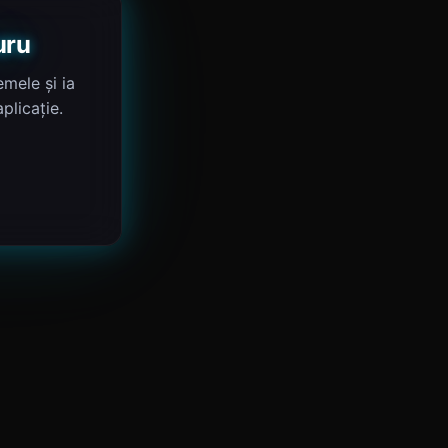
uru
mele și ia
plicație.