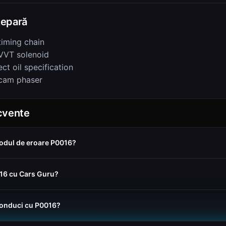
epară
timing chain
VVT solenoid
ct oil specification
cam phaser
ecvente
odul de eroare P0016?
016 cu Cars Guru?
conduci cu P0016?