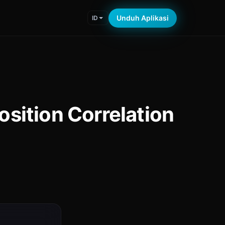
Unduh Aplikasi
ID
sition Correlation