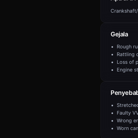
Crankshaft/
Gejala
Rough ru
Rattling 
Loss of 
Engine st
Penyeba
Stretche
Faulty V
Wrong eng
Worn ca