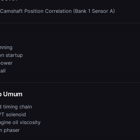
Camshaft Position Correlation (Bank 1 Sensor A)
nning
on startup
power
all
b Umum
d timing chain
VT solenoid
ine oil viscosity
m phaser