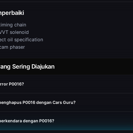
perbaiki
timing chain
VVT solenoid
ct oil specification
cam phaser
ang Sering Diajukan
error P0016?
menghapus P0016 dengan Cars Guru?
berkendara dengan P0016?