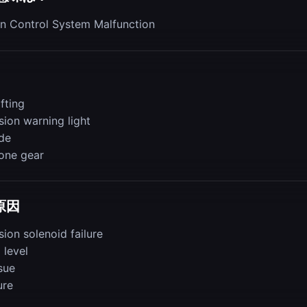
n Control System Malfunction
fting
sion warning light
de
 one gear
原因
ion solenoid failure
 level
sue
ure