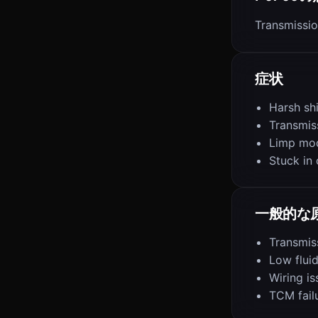
Transmissio
症状
Harsh shi
Transmis
Limp mo
Stuck in
一般的な
Transmiss
Low fluid
Wiring is
TCM fail