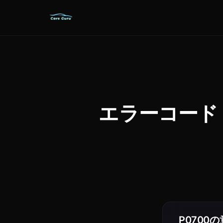
エラーコード P07
P0700