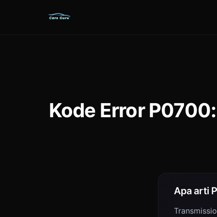
Kode Error P0700:
Apa arti
Transmissio