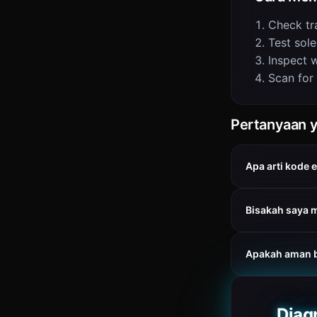
Check tr
Test sol
Inspect w
Scan for
Pertanyaan y
Apa arti kode 
Bisakah saya 
Apakah aman 
Diag