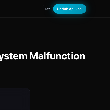
Unduh Aplikasi
ID
System Malfunction