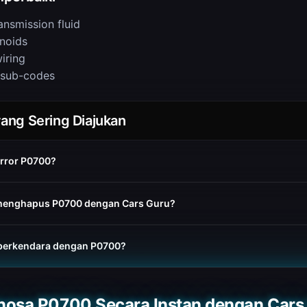
ansmission fluid
enoids
iring
 sub-codes
ang Sering Diajukan
error P0700?
menghapus P0700 dengan Cars Guru?
berkendara dengan P0700?
nosa P0700 Secara Instan dengan Cars