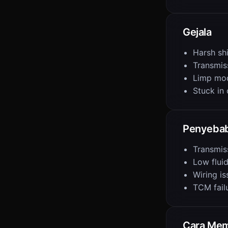
Gejala
Harsh shi
Transmis
Limp mo
Stuck in
Penyeba
Transmiss
Low fluid
Wiring is
TCM fail
Cara Mem