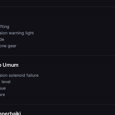
fting
sion warning light
de
 one gear
b Umum
ion solenoid failure
 level
sue
ure
perbaiki