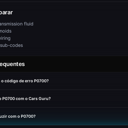
arar
ansmission fluid
enoids
iring
 sub-codes
requentes
a o código de erro P0700?
o P0700 com o Cars Guru?
uzir com o P0700?