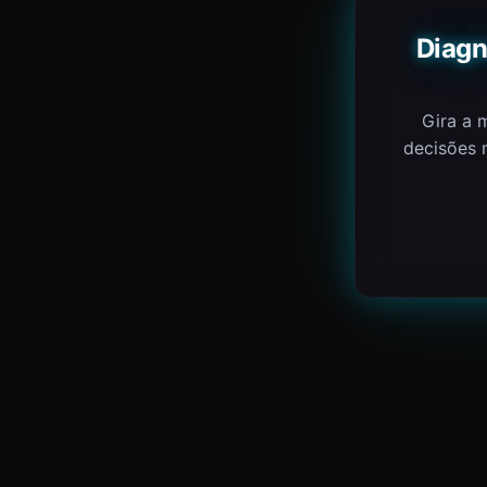
Diagn
Gira a 
decisões 