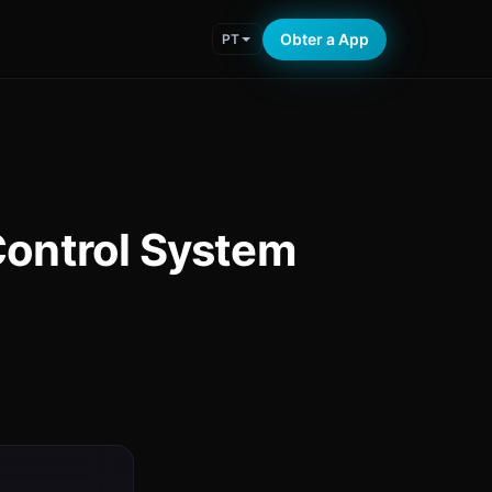
Obter a App
PT
Control System