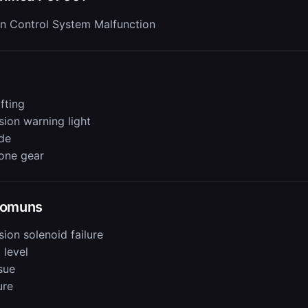
n Control System Malfunction
fting
sion warning light
de
 one gear
Comuns
ion solenoid failure
 level
sue
ure