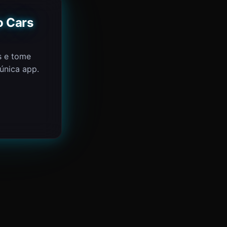
o Cars
s e tome
única app.