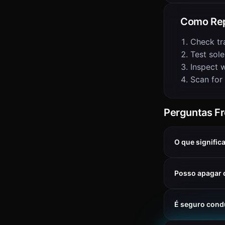
Como Rep
Check tr
Test sol
Inspect w
Scan for
Perguntas F
O que signific
Posso apagar 
É seguro cond