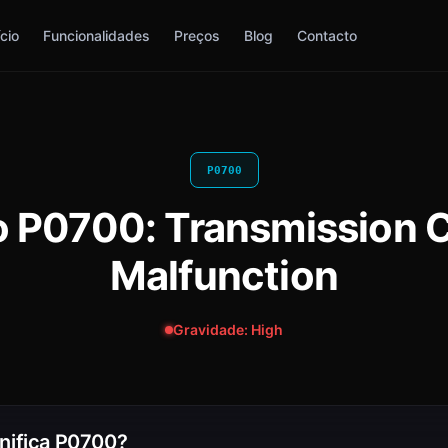
ício
Funcionalidades
Preços
Blog
Contacto
P0700
o P0700: Transmission 
Malfunction
Gravidade: High
nifica P0700?