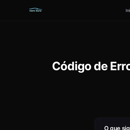
In
Código de Err
O que sig