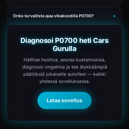
Onko turvallista ajaa vikakoodilla P0700?
Diagnosoi P0700 heti Cars
Gurulla
Hallitse huoltoa, seuraa kustannuksia,
diagnosoi ongelmia ja tee älykkäämpiä
päätöksiä jokaiselle autollesi — kaikki
yhdessä sovelluksessa.
Lataa sovellus