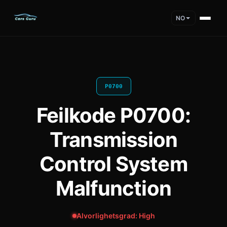
NO
P0700
Feilkode P0700:
Transmission
Control System
Malfunction
Alvorlighetsgrad: High