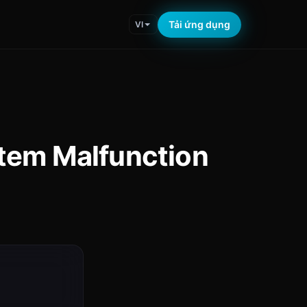
Tải ứng dụng
VI
stem Malfunction