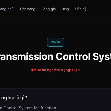
rang chủ
Tính năng
Bảng giá
Blog
Liên hệ
P0700
ransmission Control Sy
Mức độ nghiêm trọng: High
nghĩa là gì?
n Control System Malfunction