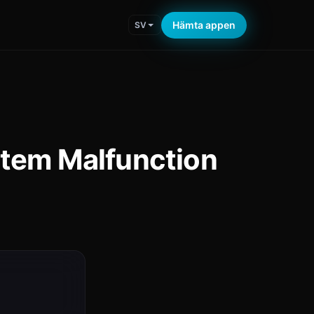
Hämta appen
SV
stem Malfunction