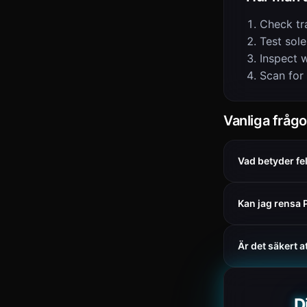
Check tr
Test sol
Inspect w
Scan for
Vanliga frågo
Vad betyder f
Kan jag rensa
Är det säkert 
D