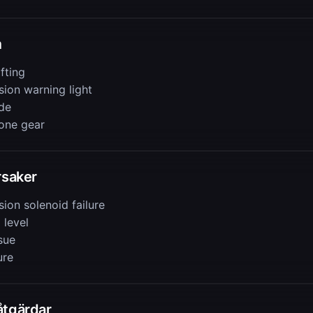
m
fting
sion warning light
de
 one gear
rsaker
ion solenoid failure
 level
sue
ure
åtgärdar