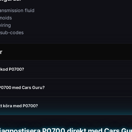
ansmission fluid
enoids
iring
 sub-codes
r
elkod P0700?
 P0700 med Cars Guru?
att köra med P0700?
iagnostisera P0700 direkt med Cars Gu