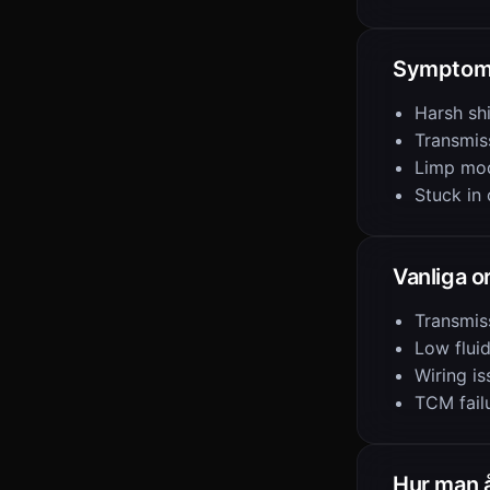
Sympto
Harsh shi
Transmis
Limp mo
Stuck in
Vanliga o
Transmiss
Low fluid
Wiring is
TCM fail
Hur man 