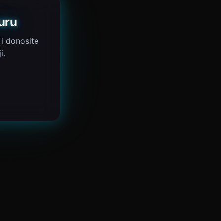
uru
 i donosite
i.