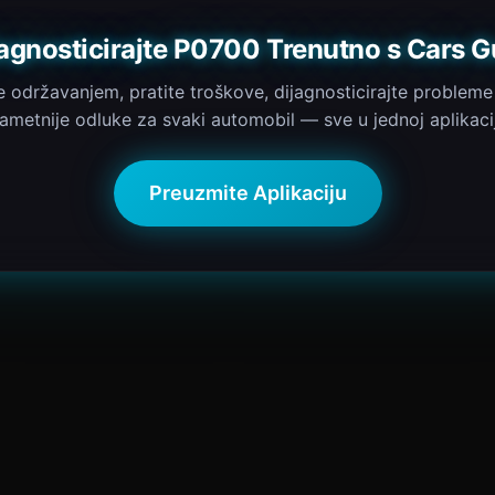
jagnosticirajte P0700 Trenutno s Cars G
e održavanjem, pratite troškove, dijagnosticirajte probleme
ametnije odluke za svaki automobil — sve u jednoj aplikacij
Preuzmite Aplikaciju