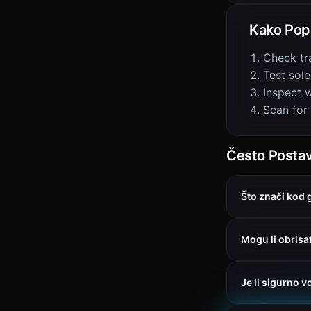
Kako Popr
Check tr
Test sol
Inspect w
Scan for
Često Postavl
Što znači kod
Mogu li obris
Je li sigurno v