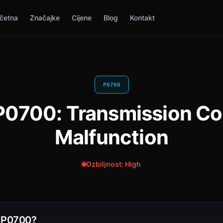
četna
Značajke
Cijene
Blog
Kontakt
P0700
P0700: Transmission Co
Malfunction
Ozbiljnost: High
i P0700?