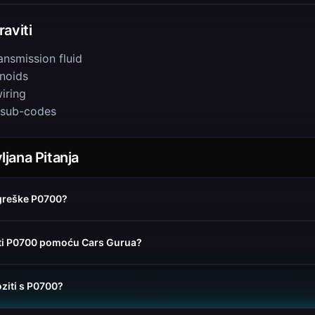
aviti
ansmission fluid
enoids
iring
 sub-codes
jana Pitanja
 greške P0700?
ati P0700 pomoću Cars Gurua?
oziti s P0700?