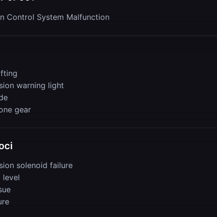
n Control System Malfunction
fting
sion warning light
de
 one gear
oci
ion solenoid failure
 level
sue
ure