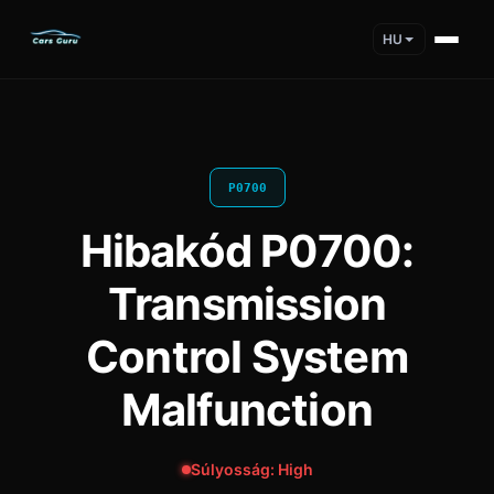
HU
P0700
Hibakód P0700:
Transmission
Control System
Malfunction
Súlyosság: High