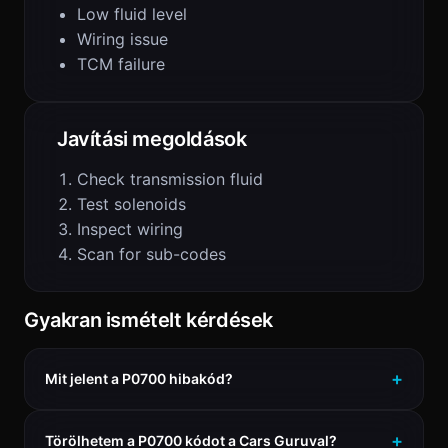
Low fluid level
Wiring issue
TCM failure
Javítási megoldások
Check transmission fluid
Test solenoids
Inspect wiring
Scan for sub-codes
Gyakran ismételt kérdések
Mit jelent a P0700 hibakód?
Törölhetem a P0700 kódot a Cars Guruval?