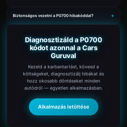
Biztonságos vezetni a P0700 hibakóddal?
Diagnosztizáld a P0700
kódot azonnal a Cars
Guruval
Kezeld a karbantartást, kövesd a
költségeket, diagnosztizálj hibákat és
hozz okosabb döntéseket minden
autódról — egyetlen alkalmazásban.
Alkalmazás letöltése