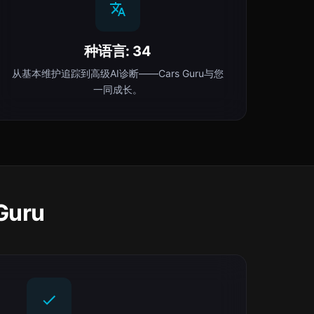
种语言: 34
从基本维护追踪到高级AI诊断——Cars Guru与您
一同成长。
uru