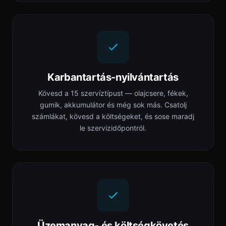
Karbantartás-nyilvántartás
Kövesd a 15 szervíztípust — olajcsere, fékek,
gumik, akkumulátor és még sok más. Csatolj
számlákat, kövesd a költségeket, és sose maradj
le szervizidőpontról.
Üzemanyag- és költségkövetés