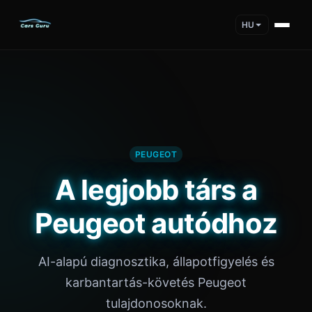
HU
PEUGEOT
A legjobb társ a
Peugeot autódhoz
AI-alapú diagnosztika, állapotfigyelés és
karbantartás-követés Peugeot
tulajdonosoknak.