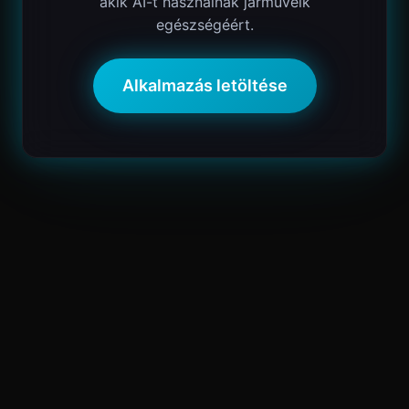
akik AI-t használnak járműveik
egészségéért.
Alkalmazás letöltése