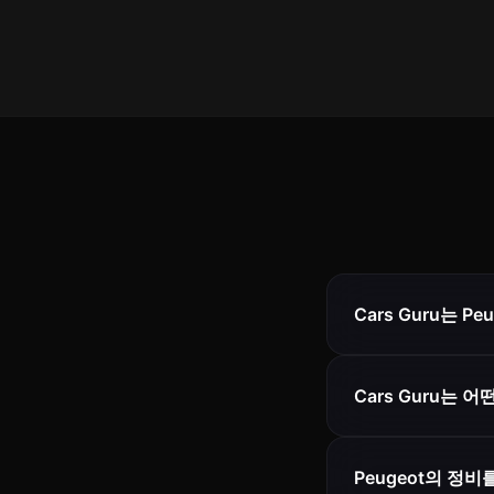
Cars Guru는 
Cars Guru는 
Peugeot의 정비