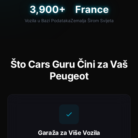
3,900+
France
Vozila u Bazi Podataka
Zemalja Širom Svijeta
Što Cars Guru Čini za Vaš
Peugeot
Garaža za Više Vozila