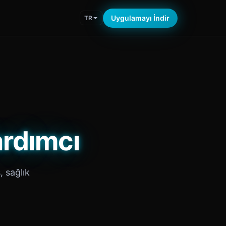
Uygulamayı İndir
TR
ardımcı
, sağlık