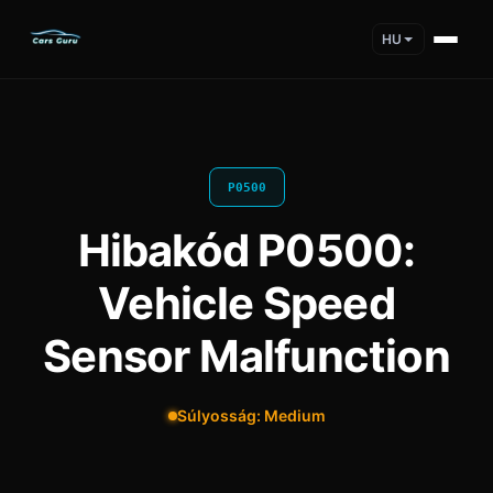
HU
P0500
Hibakód P0500:
Vehicle Speed
Sensor Malfunction
Súlyosság: Medium