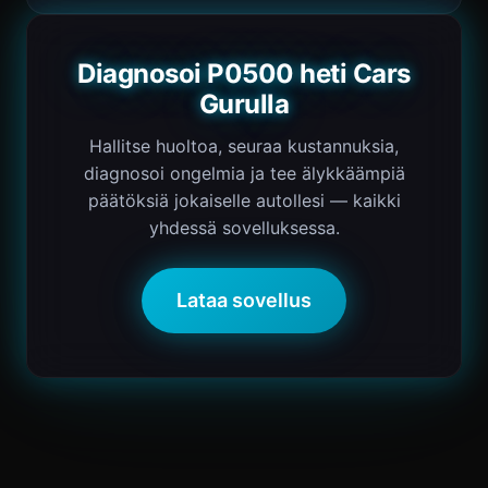
Diagnosoi P0500 heti Cars
Gurulla
Hallitse huoltoa, seuraa kustannuksia,
diagnosoi ongelmia ja tee älykkäämpiä
päätöksiä jokaiselle autollesi — kaikki
yhdessä sovelluksessa.
Lataa sovellus