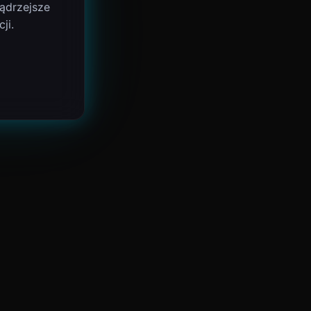
ądrzejsze
ji.