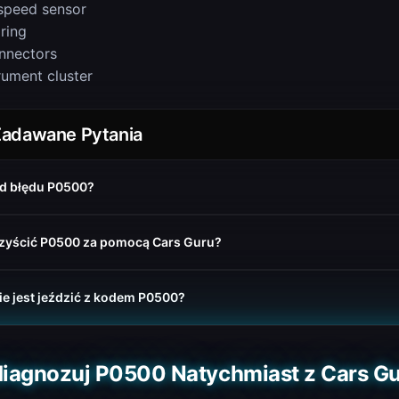
speed sensor
ring
nnectors
rument cluster
Zadawane Pytania
d błędu P0500?
zyścić P0500 za pomocą Cars Guru?
e jest jeździć z kodem P0500?
iagnozuj P0500 Natychmiast z Cars G