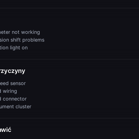
ter not working
sion shift problems
ion light on
rzyczyny
peed sensor
 wiring
 connector
rument cluster
awić