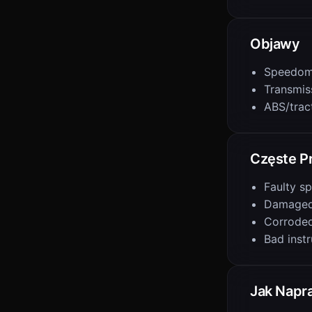
Objawy
Speedome
Transmis
ABS/tract
Częste P
Faulty s
Damaged
Corroded
Bad inst
Jak Napr