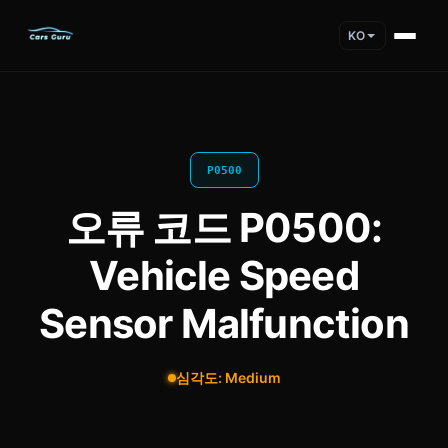
KO
P0500
오류 코드 P0500:
Vehicle Speed
Sensor Malfunction
심각도: Medium