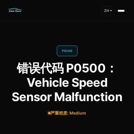
ZH
P0500
错误代码 P0500：
Vehicle Speed
Sensor Malfunction
严重程度: Medium