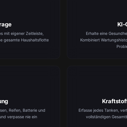
rage
KI-
 mit eigener Zeitleiste,
Erhalte eine Gesundh
ne gesamte Haushaltsflotte
Kombiniert Wartungshist
Probl
ung
Kraftsto
en, Reifen, Batterie und
Erfasse jedes Tanken, ver
und verpasse nie ein
vollständigen Gesamt