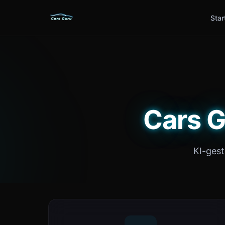
Star
Cars G
KI-ges