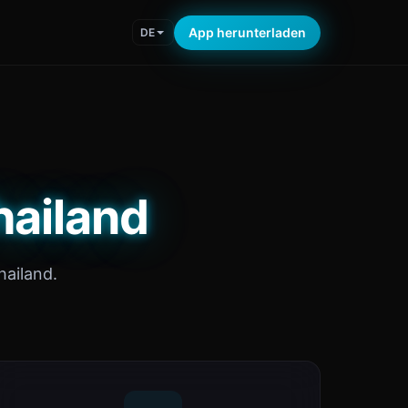
App herunterladen
DE
hailand
ailand.