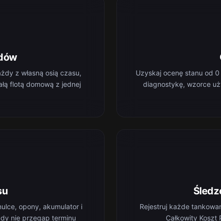
zdów
żdy z własną osią czasu,
Uzyskaj ocenę stanu od 0 
ałą flotą domową z jednej
diagnostykę, wzorce uż
su
Śledz
ulce, opony, akumulator i
Rejestruj każde tankowan
igdy nie przegap terminu
Całkowity Koszt 