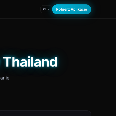
Pobierz Aplikację
PL
 Thailand
anie