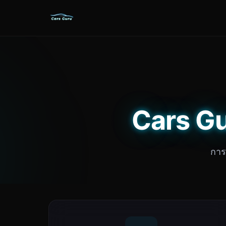
Cars Gur
การ