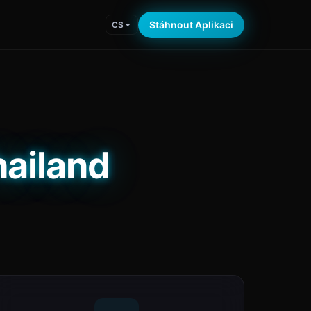
Stáhnout Aplikaci
CS
hailand