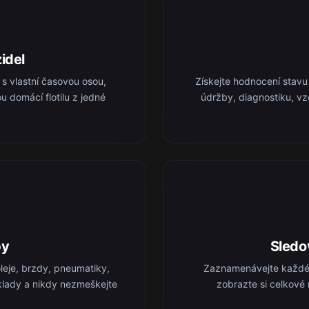
idel
 s vlastní časovou osou,
Získejte hodnocení stavu 
u domácí flotilu z jedné
údržby, diagnostiku, v
by
Sledo
eje, brzdy, pneumatiky,
Zaznamenávejte každé t
náklady a nikdy nezmeškejte
zobrazte si celkové 