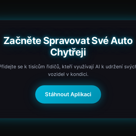
Začněte Spravovat Své Auto
Chytřeji
Přidejte se k tisícům řidičů, kteří využívají AI k udržení svýc
vozidel v kondici.
Stáhnout Aplikaci