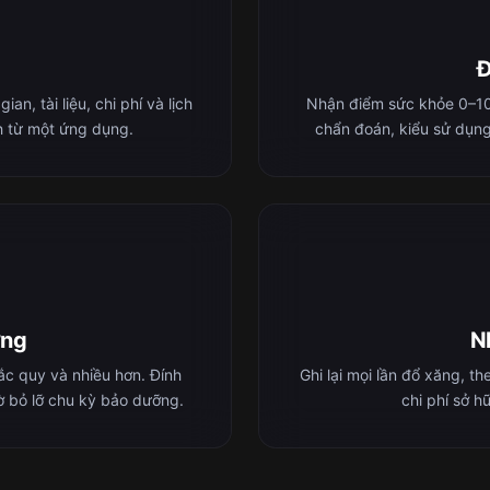
Đ
n, tài liệu, chi phí và lịch
Nhận điểm sức khỏe 0–100
nh từ một ứng dụng.
chẩn đoán, kiểu sử dụng
ỡng
Nh
 ắc quy và nhiều hơn. Đính
Ghi lại mọi lần đổ xăng, t
ờ bỏ lỡ chu kỳ bảo dưỡng.
chi phí sở h