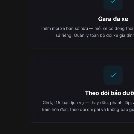
Gara đa xe
Thêm mọi xe bạn sở hữu — mỗi xe có dòng thời gia
sử riêng. Quản lý toàn bộ đội xe gia đì
Theo dõi bảo dư
Ghi lại 15 loại dịch vụ — thay dầu, phanh, lốp,
kèm hóa đơn, theo dõi chi phí và không bao gi