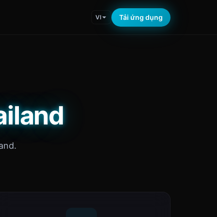
Tải ứng dụng
VI
ailand
and.