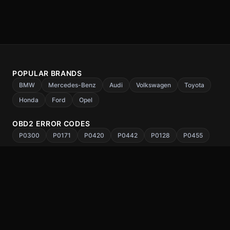
POPULAR BRANDS
BMW
Mercedes-Benz
Audi
Volkswagen
Toyota
Honda
Ford
Opel
OBD2 ERROR CODES
P0300
P0171
P0420
P0442
P0128
P0455
COUNTRIES
United Kingdom
Germany
Hungary
France
Spain
Italy