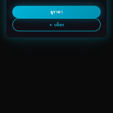
ดูราคา
← บล็อก