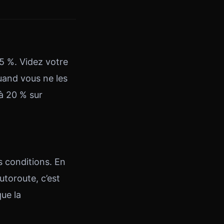
 %. Videz votre
 quand vous ne les
à 20 % sur
s conditions. En
autoroute, c’est
que la