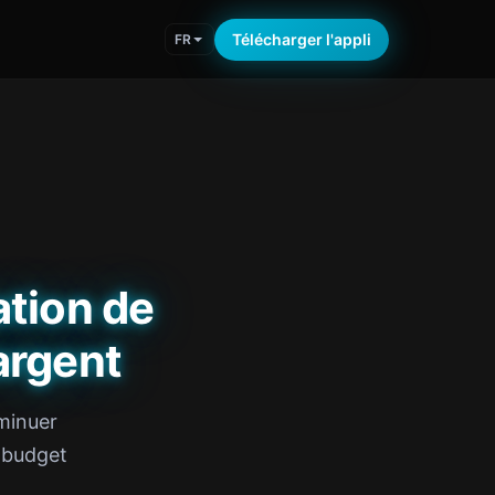
Télécharger l'appli
FR
tion de
argent
minuer
 budget