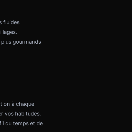
s fluides
llages.
es plus gourmands
ation à chaque
er vos habitudes.
il du temps et de