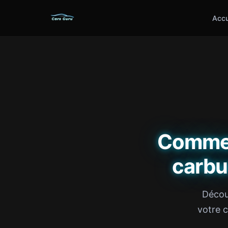
Accu
Commen
carbu
Décou
votre 