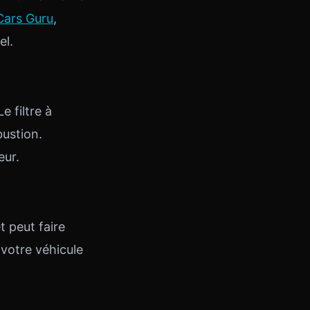
Cars Guru
,
el.
 filtre à
bustion.
eur.
t peut faire
 votre véhicule