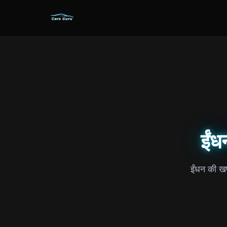
ईंध
ईंधन की खप