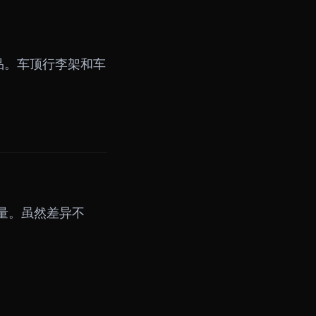
品。车顶行李架和车
量。虽然差异不
。