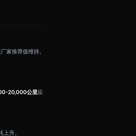
照厂家推荐值维持。
000-20,000公里
应
耗上升。