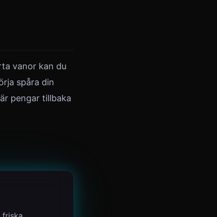
rta vanor kan du
örja spåra din
är pengar tillbaka
friska.