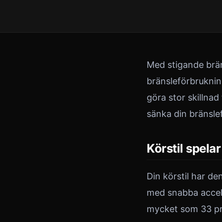
Med stigande bränsl
bränsleförbruknin
göra stor skillnad
sänka din bränsle
Körstil spelar 
Din körstil har d
med snabba accel
mycket som 33 pr