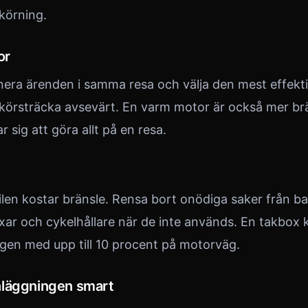
örning.
or
ra ärenden i samma resa och välja den mest effekti
 körsträcka avsevärt. En varm motor är också mer brä
ar sig att göra allt på en resa.
i bilen kostar bränsle. Rensa bort onödiga saker från
xar och cykelhållare när de inte används. En takbox 
gen med upp till 10 procent på motorväg.
nläggningen smart