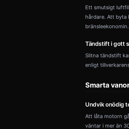
Ett smutsigt luftfi
hårdare. Att byta 
bränsleekonomin.
Tändstift i gott 
Slitna tändstift k
enligt tillverkar
Smarta vanor
Undvik onödig 
Att låta motorn g
väntar i mer än 3