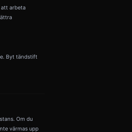
n att arbeta
bättra
e. Byt tändstift
nstans. Om du
inte värmas upp