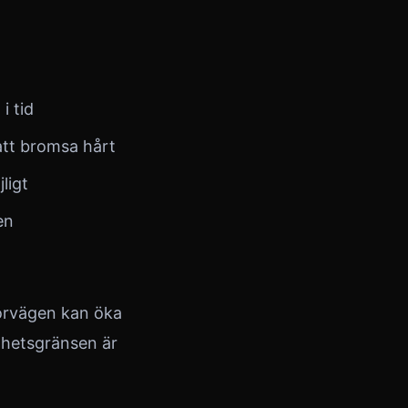
i tid
 att bromsa hårt
ligt
en
torvägen kan öka
ighetsgränsen är