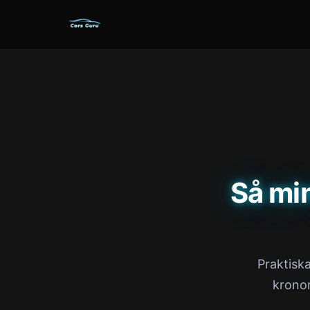
Så mi
Praktiska
krono