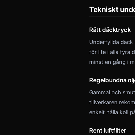
Tekniskt unde
Rätt däcktryck
Underfyllda däck 
för lite i alla fy
minst en gång i 
Regelbundna ol
Gammal och smutsi
tillverkaren reko
enkelt hålla koll p
Rent luftfilter