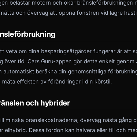
gen belastar motorn och ökar bränsleförbrukningen 
tta och överväg att öppna fönstren vid lägre hastigh
änsleförbrukning
att veta om dina besparingsåtgärder fungerar är att s
g över tid. Cars Guru-appen gör detta enkelt genom a
h automatiskt beräkna din genomsnittliga förbruknin
 mäta effekten av förändringar i din körstil.
ränslen och hybrider
ill minska bränslekostnaderna, överväg nästa gång du
ler elhybrid. Dessa fordon kan halvera eller till och me