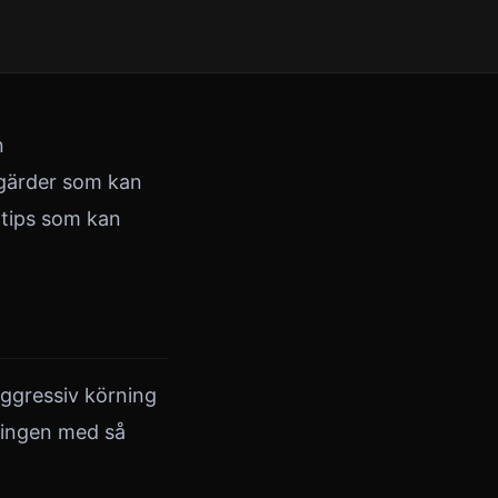
n
tgärder som kan
e tips som kan
Aggressiv körning
ningen med så