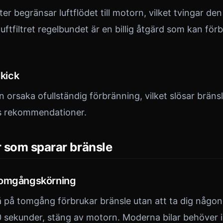
lter begränsar luftflödet till motorn, vilket tvingar de
luftfiltret regelbundet är en billig åtgärd som kan för
skick
an orsaka ofullständig förbränning, vilket slösar bränsl
ens rekommendationer.
 som sparar bränsle
tomgångskörning
å på tomgång förbrukar bränsle utan att ta dig någo
0 sekunder, stäng av motorn. Moderna bilar behöver 