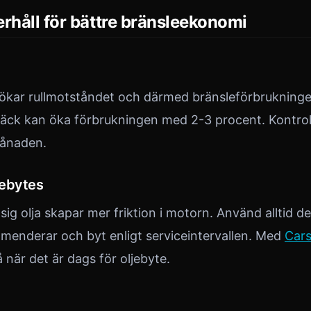
rhåll för bättre bränsleekonomi
ökar rullmotståndet och därmed bränsleförbrukninge
ra däck kan öka förbrukningen med 2-3 procent. Kontro
månaden.
jebytes
g olja skapar mer friktion i motorn. Använd alltid de
mmenderar och byt enligt serviceintervallen. Med
Cars
å när det är dags för oljebyte.