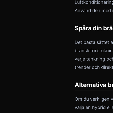
Luftkonditionerin
Använd den med må
Spåra din br
Det bästa sättet 
bränsleförbruknin
varje tankning oc
trender och direkt
Alternativa b
Om du verkligen v
välja en hybrid el