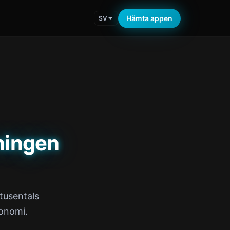
Hämta appen
SV
ningen
 tusentals
onomi.