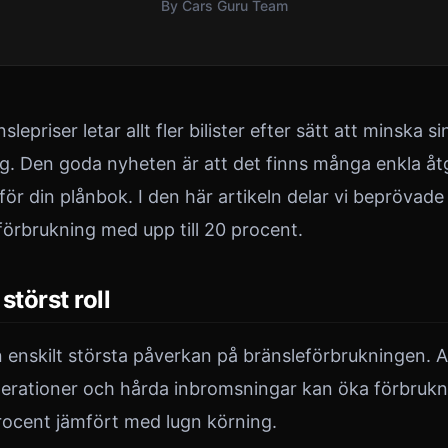
By Cars Guru Team
epriser letar allt fler bilister efter sätt att minska si
g. Den goda nyheten är att det finns många enkla å
 för din plånbok. I den här artikeln delar vi beprövad
förbrukning med upp till 20 procent.
störst roll
en enskilt största påverkan på bränsleförbrukningen. 
erationer och hårda inbromsningar kan öka förbruk
ocent jämfört med lugn körning.