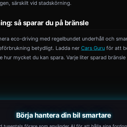
en, särskilt vid stadskörning.
ng: så sparar du på bränsle
era eco-driving med regelbundet underhåll och sma
eförbrukning betydligt. Ladda ner
Cars Guru
för att b
 hur mycket du kan spara. Varje liter sparad bränsle 
Börja hantera din bil smartare
 tusentals förare som använder AI för att hålla sina fordon 