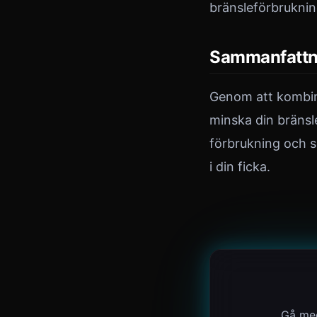
bränsleförbrukning
Sammanfattni
Genom att kombin
minska din bränsl
förbrukning och se
i din ficka.
Gå med