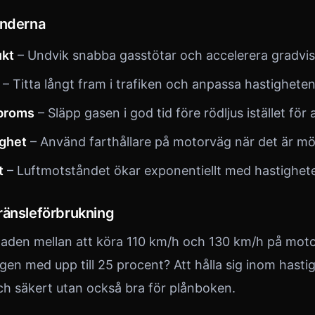
underna
ukt
– Undvik snabba gasstötar och accelerera gradvis
– Titta långt fram i trafiken och anpassa hastigheten 
broms
– Släpp gasen i god tid före rödljus istället för
ighet
– Använd farthållare på motorväg när det är möj
t
– Luftmotståndet ökar exponentiellt med hastighet
ränsleförbrukning
llnaden mellan att köra 110 km/h och 130 km/h på mo
gen med upp till 25 procent? Att hålla sig inom hast
och säkert utan också bra för plånboken.