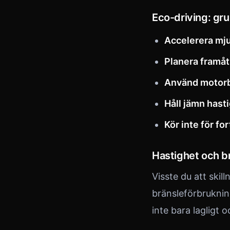
Eco-driving: gr
Accelerera mj
Planera framåt
Använd motor
Håll jämn hast
Kör inte för for
Hastighet och b
Visste du att ski
bränsleförbruknin
inte bara lagligt 