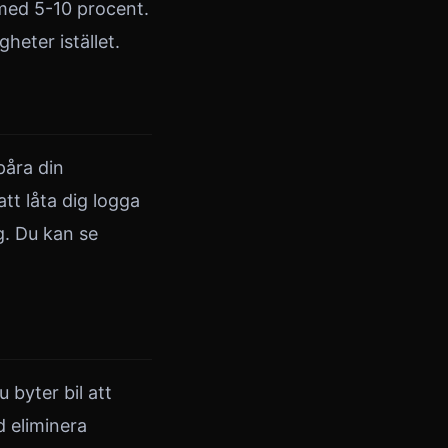
med 5-10 procent.
eter istället.
påra din
tt låta dig logga
g. Du kan se
 byter bil att
d eliminera