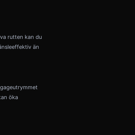
va rutten kan du
nsleeffektiv än
 bagageutrymmet
kan öka