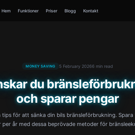
Hem
Funktioner
Priser
Blogg
Kontakt
5 February 2026
6 min read
MONEY SAVING
nskar du bränsleförbruk
och sparar pengar
 tips för att sänka din bils bränsleförbrukning. Spara
r per år med dessa beprövade metoder för bränsleek